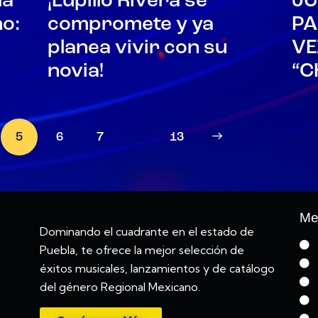
la
¡Lupillo Rivera se
JU
o:
compromete y ya
PA
planea vivir con su
VE
novia!
“C
5
6
7
…
>
13
Me
Dominando el cuadrante en el estado de
Puebla, te ofrece la mejor selección de
éxitos musicales, lanzamientos y de catálogo
del género Regional Mexicano.