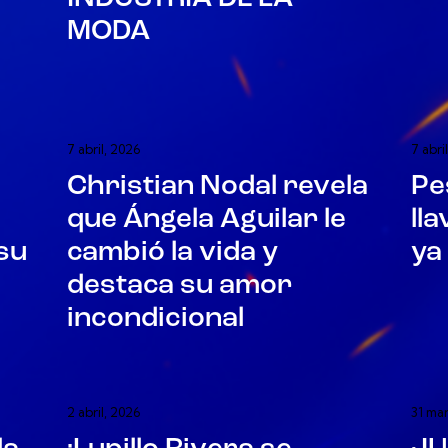
MODA
7 abril, 2026
7 abri
Christian Nodal revela
Pe
que Ángela Aguilar le
ll
su
cambió la vida y
ya
destaca su amor
incondicional
2 abril, 2026
31 ma