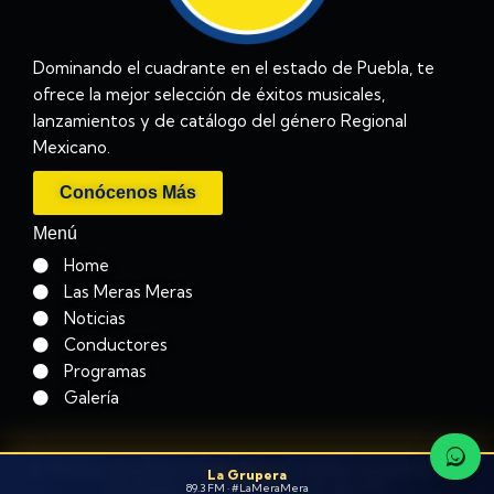
Dominando el cuadrante en el estado de Puebla, te
ofrece la mejor selección de éxitos musicales,
lanzamientos y de catálogo del género Regional
Mexicano.
Conócenos Más
Menú
Home
Las Meras Meras
Noticias
Conductores
Programas
Galería
© Todos los Derechos Reservados Operadora
La Grupera
de Radio de Puebla, S.A de CV
89.3 FM · #LaMeraMera