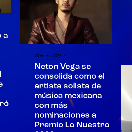
ó a
u
20 enero, 2026
Neton Vega se
l
consolida como el
e
artista solista de
música mexicana
eró
con más
nominaciones a
Premio Lo Nuestro