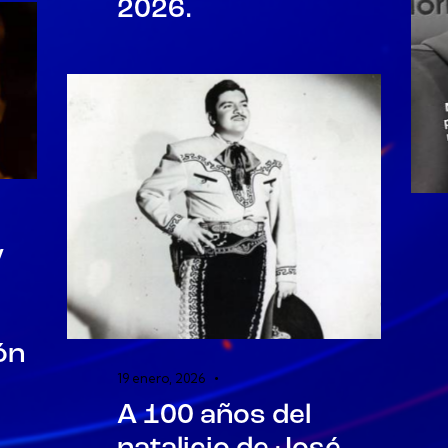
2026.
y
ón
19 enero, 2026
A 100 años del