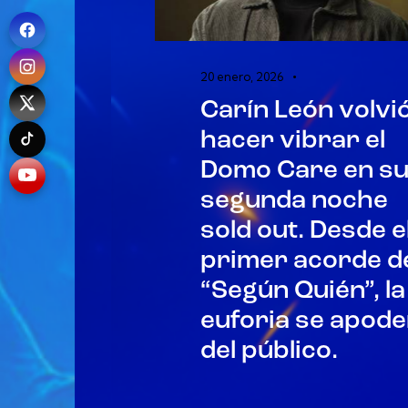
20 enero, 2026
Carín León volvi
hacer vibrar el
Domo Care en s
segunda noche
sold out. Desde e
primer acorde d
“Según Quién”, la
euforia se apod
del público.