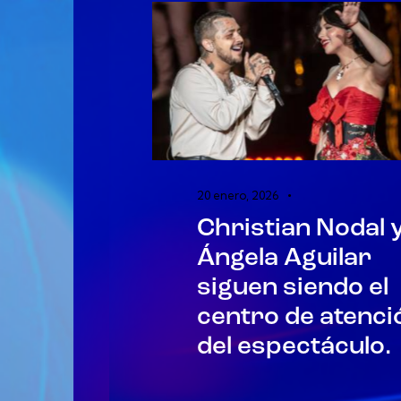
20 enero, 2026
Christian Nodal 
Ángela Aguilar
siguen siendo el
centro de atenci
del espectáculo.