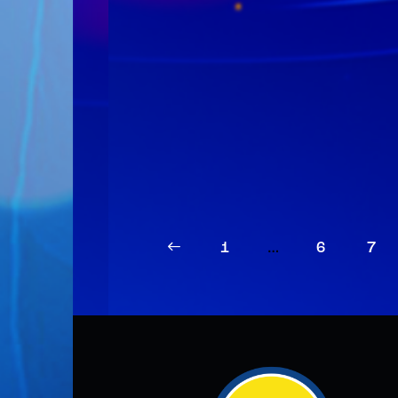
<
1
…
6
7