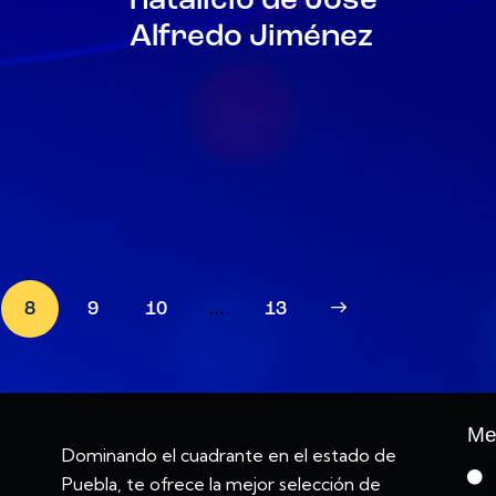
natalicio de José
Alfredo Jiménez
8
9
10
…
>
13
Me
Dominando el cuadrante en el estado de
Puebla, te ofrece la mejor selección de