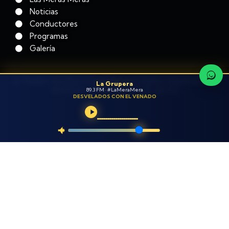
Noticias
Conductores
Programas
Galería
© Todos los Derechos Reservados Operadora
La Grupera
de Radio de Puebla, S.A de CV
89.3 FM · #LaMeraMera
DESVELADOS CON EL VENADO