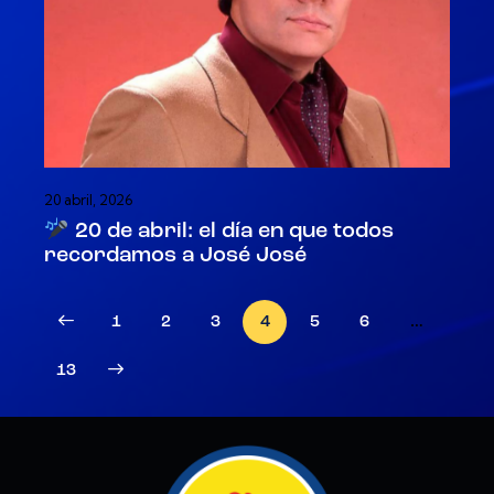
20 abril, 2026
20 de abril: el día en que todos
recordamos a José José
1
2
3
4
5
6
…
>
13