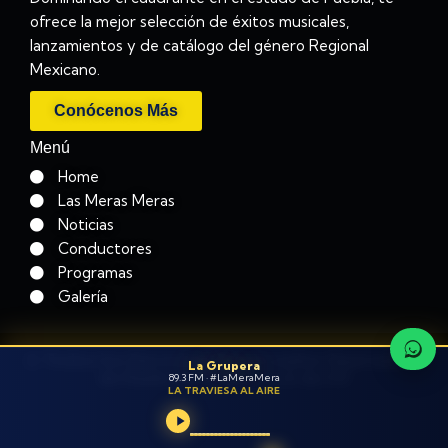
ofrece la mejor selección de éxitos musicales,
lanzamientos y de catálogo del género Regional
Mexicano.
Conócenos Más
Menú
Home
Las Meras Meras
Noticias
Conductores
Programas
Galería
© Todos los Derechos Reservados Operadora
La Grupera
de Radio de Puebla, S.A de CV
89.3 FM · #LaMeraMera
LA TRAVIESA AL AIRE