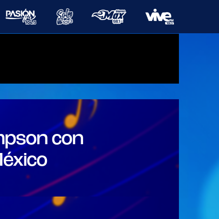
Galería
impson con
México