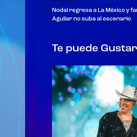
Nodal regresa a La México y f
Aguilar no suba al escenario
Te puede Gusta