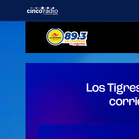
Home
Los Tigre
corri