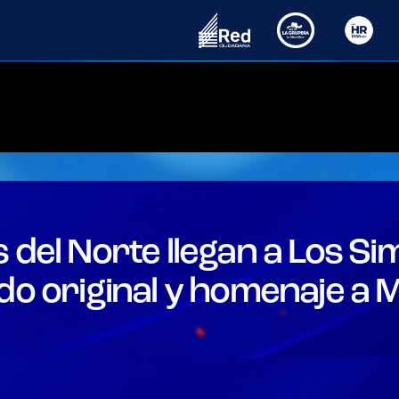
Las Meras Meras
Noticias
Conductores
Programas
s del Norte llegan a Los S
do original y homenaje a 