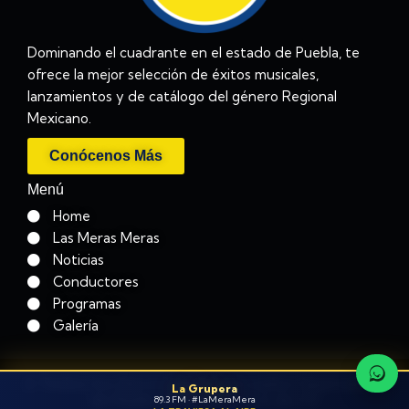
Dominando el cuadrante en el estado de Puebla, te
ofrece la mejor selección de éxitos musicales,
lanzamientos y de catálogo del género Regional
Mexicano.
Conócenos Más
Menú
Home
Las Meras Meras
Noticias
Conductores
Programas
Galería
© Todos los Derechos Reservados Operadora
La Grupera
de Radio de Puebla, S.A de CV
89.3 FM · #LaMeraMera