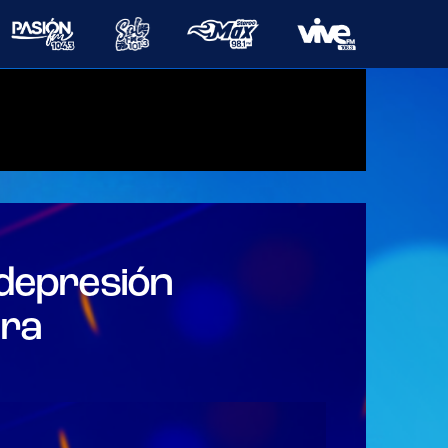
Galería
 depresión
era