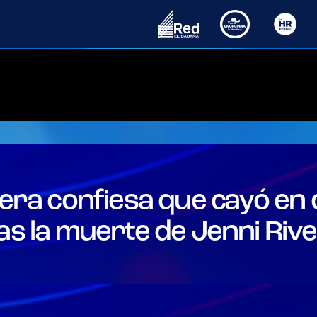
Las Meras Meras
Noticias
Conductores
Programas
ivera confiesa que cayó en
as la muerte de Jenni Riv