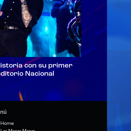
historia con su primer
uditorio Nacional
nú
Home
Las Meras Meras